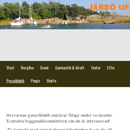
Start
Bergåsa
Scout
Gymnastik & Idrott
Teater
Eftis
Pysselklubb
Pingis
Skytte
Herrarnas pysselklubb snickrar flitigt under veckoslut.
Kontakta byggnadskommittéen om du är intresserad!
Ta kontakt med gustaf.aberg(at)kolumbus.fi om du vill